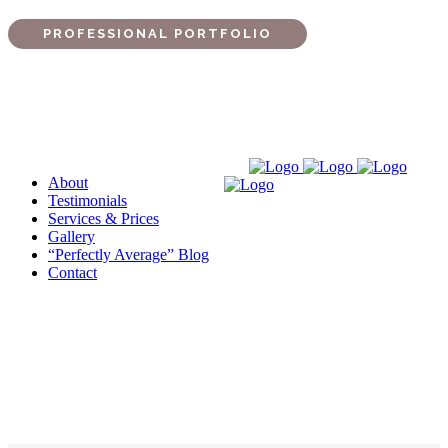
PROFESSIONAL PORTFOLIO
About
Testimonials
Services & Prices
Gallery
“Perfectly Average” Blog
Contact
SuperDollz Showroom
Check out our work